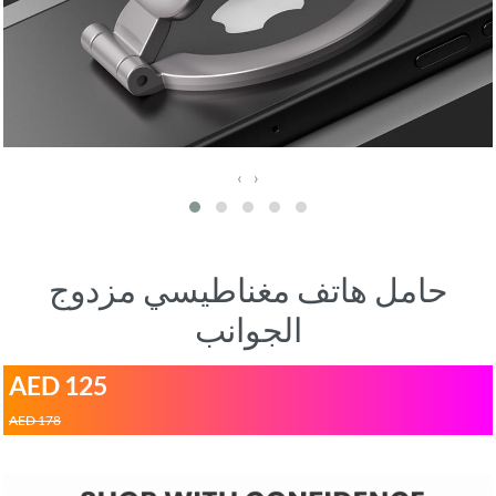
‹
›
حامل هاتف مغناطيسي مزدوج
الجوانب
AED 125
AED 178