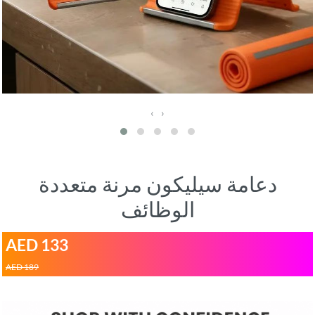
‹
›
دعامة سيليكون مرنة متعددة
الوظائف
AED 133
AED 189