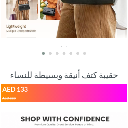
‹
›
حقيبة كتف أنيقة وبسيطة للنساء
AED 133
AED 220